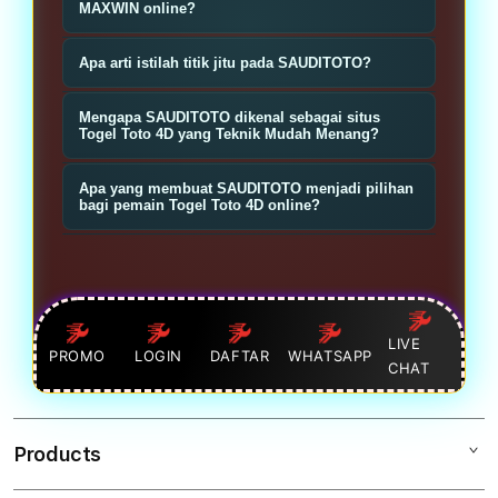
Toto 4D online yang menyediakan
MAXWIN online?
berbagai permainan angka yang
SAUDITOTO disebut sebagai SLOT
Apa arti istilah titik jitu pada SAUDITOTO?
dapat dimainkan melalui platform
MAXWIN online karena berperan
digital. Melalui situs ini, pemain
Istilah titik jitu menggambarkan
sebagai penyedia permainan
Mengapa SAUDITOTO dikenal sebagai situs
dapat mengikuti permainan Togel
SAUDITOTO sebagai tempat yang
Togel Toto 4D yang Teknik Mudah Menang?
sekaligus tempat pemain memasang
Toto 4D secara online tanpa perlu
sering dijadikan pilihan oleh pemain
taruhan angka. Dalam konteks ini,
SAUDITOTO dikenal sebagai situs
Apa yang membuat SAUDITOTO menjadi pilihan
datang ke tempat permainan secara
ketika mencari situs Togel Toto 4D
bandar menyediakan berbagai
Togel Toto 4D yang Teknik Mudah
bagi pemain Togel Toto 4D online?
langsung.
dan SLOT MAXWIN online. Di
permainan Togel Toto 4D serta
Menang karena namanya telah
SAUDITOTO menjadi pilihan bagi
platform ini, para pemain yang
mengelola aktivitas taruhan yang
dikenal oleh banyak pemain dalam
banyak pemain karena
menyukai permainan strategi juga
dilakukan oleh para pemain.
dunia permainan angka online.
menghadirkan situs Togel Toto 4D
dapat berkumpul untuk melakukan
Keberadaannya sebagai situs Togel
sekaligus SLOT MAXWIN online
LIVE
analisa angka serta berbagi sudut
PROMO
LOGIN
DAFTAR
WHATSAPP
Toto 4D sekaligus SLOT MAXWIN
CHAT
dalam satu platform. Dengan
pandang terhadap permainan.
online membuat platform ini sering
berbagai permainan angka yang
Karena itu, SAUDITOTO tidak hanya
dijadikan rujukan oleh pemain yang
tersedia, pemain dapat menikmati
dikenal sebagai tempat bermain,
Products
mencari tempat permainan angka
pengalaman bermain Togel Toto 4D
tetapi juga sebagai ruang bagi
secara online.