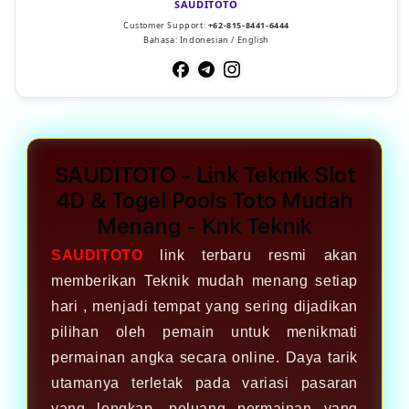
SAUDITOTO
Customer Support:
+62-815-8441-6444
Bahasa: Indonesian / English
SAUDITOTO - Link Teknik Slot
4D & Togel Pools Toto Mudah
Menang - Knk Teknik
SAUDITOTO
link terbaru resmi akan
memberikan Teknik mudah menang setiap
hari , menjadi tempat yang sering dijadikan
pilihan oleh pemain untuk menikmati
permainan angka secara online. Daya tarik
utamanya terletak pada variasi pasaran
yang lengkap, peluang permainan yang