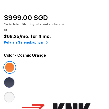
$999.00 SGD
Tax included.
Shipping
calculated at checkout.
or
$68.25
/mo. for 4 mo.
Pelajari Selengkapnya
Color
- Cosmic Orange