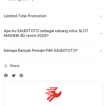
Limited Time Promotion
Apa itu SAUDITOTO sebagai cabang situs SLOT
MAXWIN 4D resmi 2026?
Kenapa Banyak Pemain Pilih SAUDITOTO?
Share