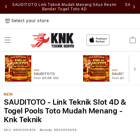
eknik
SAUDITOTO Link Teknik Mudah Menang Situs Resmi
SAUDIT
Bandar Togel Toto 4D
Select your store
Cart
NEW
NEW
SAUDITOTO
SAUDITOTO LO
From $8.008 SGD
From $807.77 SGD
NEW
SAUDITOTO - Link Teknik Slot 4D &
Togel Pools Toto Mudah Menang -
Knk Teknik
SKU:
9600005409
Barcode:
9600005409