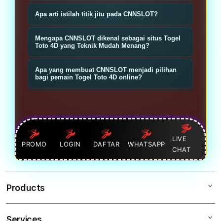
berbagai permainan angka yang
CNNSLOT disebut sebagai SLOT
Apa arti istilah titik jitu pada CNNSLOT?
dapat dimainkan melalui platform
MAXWIN online karena berperan
digital. Melalui situs ini, pemain
Istilah titik jitu menggambarkan
sebagai penyedia permainan
Mengapa CNNSLOT dikenal sebagai situs Togel
dapat mengikuti permainan Togel
CNNSLOT sebagai tempat yang
Toto 4D yang Teknik Mudah Menang?
sekaligus tempat pemain memasang
Toto 4D secara online tanpa perlu
sering dijadikan pilihan oleh pemain
taruhan angka. Dalam konteks ini,
CNNSLOT dikenal sebagai situs Togel
Apa yang membuat CNNSLOT menjadi pilihan
datang ke tempat permainan secara
ketika mencari situs Togel Toto 4D
bandar menyediakan berbagai
Toto 4D yang Teknik Mudah Menang
bagi pemain Togel Toto 4D online?
langsung.
dan SLOT MAXWIN online. Di
permainan Togel Toto 4D serta
karena namanya telah dikenal oleh
CNNSLOT menjadi pilihan bagi
platform ini, para pemain yang
mengelola aktivitas taruhan yang
banyak pemain dalam dunia
banyak pemain karena
menyukai permainan strategi juga
dilakukan oleh para pemain.
permainan angka online.
menghadirkan situs Togel Toto 4D
dapat berkumpul untuk melakukan
Keberadaannya sebagai situs Togel
sekaligus SLOT MAXWIN online
LIVE
analisa angka serta berbagi sudut
PROMO
LOGIN
DAFTAR
WHATSAPP
Toto 4D sekaligus SLOT MAXWIN
CHAT
dalam satu platform. Dengan
pandang terhadap permainan.
online membuat platform ini sering
berbagai permainan angka yang
Karena itu, CNNSLOT tidak hanya
dijadikan rujukan oleh pemain yang
tersedia, pemain dapat menikmati
dikenal sebagai tempat bermain,
Products
mencari tempat permainan angka
pengalaman bermain Togel Toto 4D
tetapi juga sebagai ruang bagi
secara online.
secara online dalam satu tempat
pemain yang ingin memahami
Services
CNNSLOT