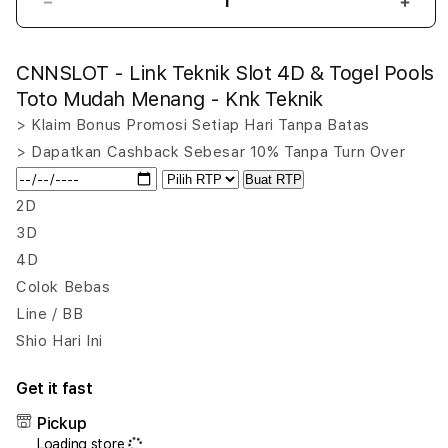
Decrease
Incr
quantity
quant
for
for
CNNSLOT - Link Teknik Slot 4D & Togel Pools
CNNSLOT
CNN
-
-
Toto Mudah Menang - Knk Teknik
Link
Link
> Klaim Bonus Promosi Setiap Hari Tanpa Batas
Teknik
Tekn
> Dapatkan Cashback Sebesar 10% Tanpa Turn Over
Slot
Slot
4D
4D
Buat RTP
&
&
2D
Togel
Toge
3D
Pools
Pool
4D
Toto
Toto
Mudah
Mud
Colok Bebas
Menang
Men
Line / BB
-
-
Shio Hari Ini
Knk
Knk
Teknik
Tekn
Get it fast
Pickup
Loading store