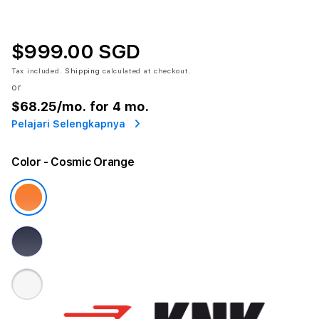
$999.00 SGD
Tax included.
Shipping
calculated at checkout.
or
$68.25
/mo. for 4 mo.
Pelajari Selengkapnya
Color
- Cosmic Orange