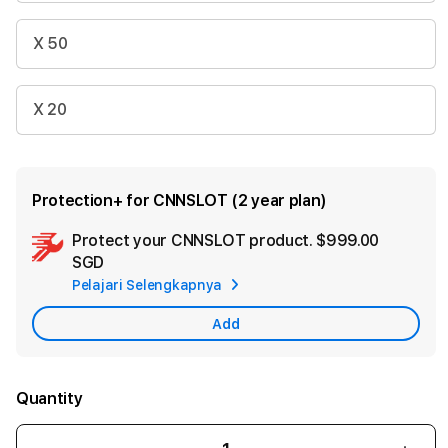
X 50
X 20
Protection+ for CNNSLOT (2 year plan)
Protect your CNNSLOT product.
$999.00
Ad
SGD
App
Pelajari Selengkapnya
Car
Add
Quantity