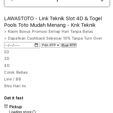
Decrease
Incr
quantity
quant
for
for
LAWASTOTO - Link Teknik Slot 4D & Togel
LAWASTOTO
LAW
-
-
Pools Toto Mudah Menang - Knk Teknik
Link
Link
> Klaim Bonus Promosi Setiap Hari Tanpa Batas
Teknik
Tekn
> Dapatkan Cashback Sebesar 10% Tanpa Turn Over
Slot
Slot
4D
4D
Buat RTP
&
&
2D
Togel
Toge
3D
Pools
Pool
4D
Toto
Toto
Mudah
Mud
Colok Bebas
Menang
Men
Line / BB
-
-
Shio Hari Ini
Knk
Knk
Teknik
Tekn
Get it fast
Pickup
Loading store