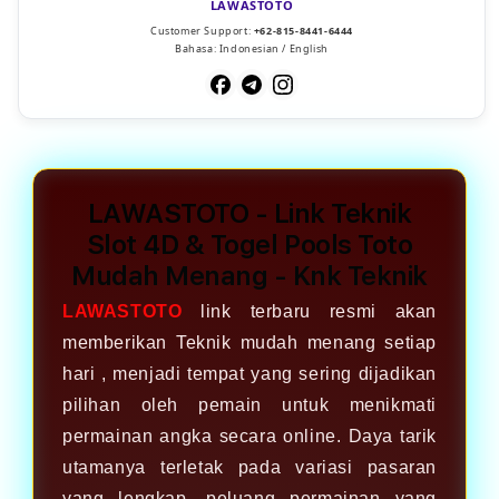
LAWASTOTO
Customer Support:
+62-815-8441-6444
Bahasa: Indonesian / English
LAWASTOTO - Link Teknik
Slot 4D & Togel Pools Toto
Mudah Menang - Knk Teknik
LAWASTOTO
link terbaru resmi akan
memberikan Teknik mudah menang setiap
hari , menjadi tempat yang sering dijadikan
pilihan oleh pemain untuk menikmati
permainan angka secara online. Daya tarik
utamanya terletak pada variasi pasaran
yang lengkap, peluang permainan yang