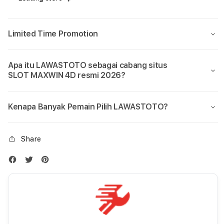
Limited Time Promotion
Apa itu LAWASTOTO sebagai cabang situs
SLOT MAXWIN 4D resmi 2026?
Kenapa Banyak Pemain Pilih LAWASTOTO?
Share