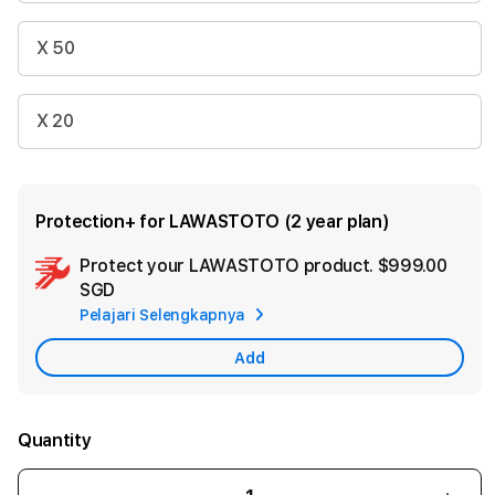
X 50
X 20
Protection+ for LAWASTOTO (2 year plan)
Protect your LAWASTOTO product.
$999.00
Ad
SGD
App
Pelajari Selengkapnya
Car
Add
Quantity