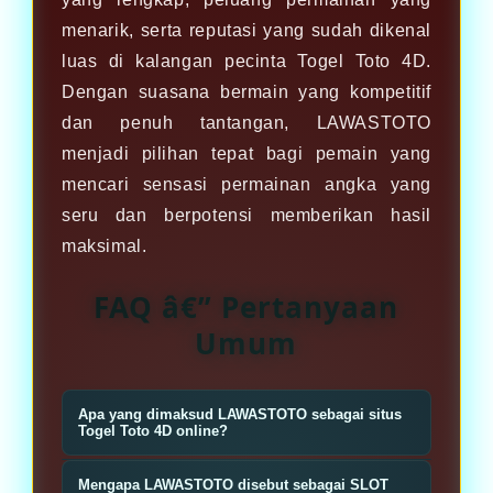
menarik, serta reputasi yang sudah dikenal
luas di kalangan pecinta Togel Toto 4D.
Dengan suasana bermain yang kompetitif
dan penuh tantangan, LAWASTOTO
menjadi pilihan tepat bagi pemain yang
mencari sensasi permainan angka yang
seru dan berpotensi memberikan hasil
maksimal.
FAQ â€” Pertanyaan
Umum
Apa yang dimaksud LAWASTOTO sebagai situs
Togel Toto 4D online?
LAWASTOTO merupakan situs Togel
Mengapa LAWASTOTO disebut sebagai SLOT